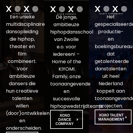
Een unieke
Het
Dé jonge,
multidisciplinaire
gespecialiseerd
ambitieuze
dansopleiding
productie-
hiphopdansschool
die hiphop,
en
van Zwolle
theater en
boekingsbureau
e.o. voor
film
dat
iedereen! –
combineert.
getalenteerde
Home of the
Voor
danstalenten
KIYOMI
ambitieuze
uit heel
Family, onze
dansers die
Nederland
toonaangevende
hun creatieve
koppelt aan
en
talenten
toonaangevend
succesvolle
willen
projecten.
hiphopwedstrijdteams.
(door)ontwikkelen
XOXO TALENT
XOXO
en
MANAGEMENT
DANCE
COMPANY
onderscheiden.