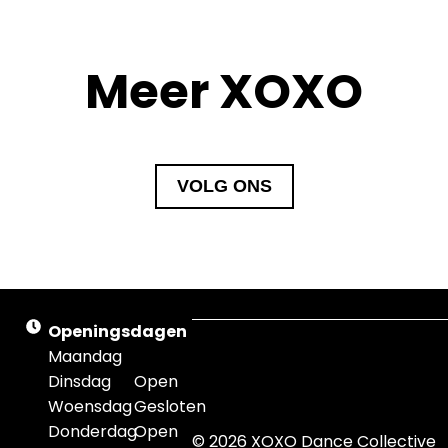
Meer XOXO
VOLG ONS
Openingsdagen
Lorem
Maandag
ipsum
Dinsdag
Open
Woensdag
Gesloten
Donderdag
Open
© 2026 XOXO Dance Collective