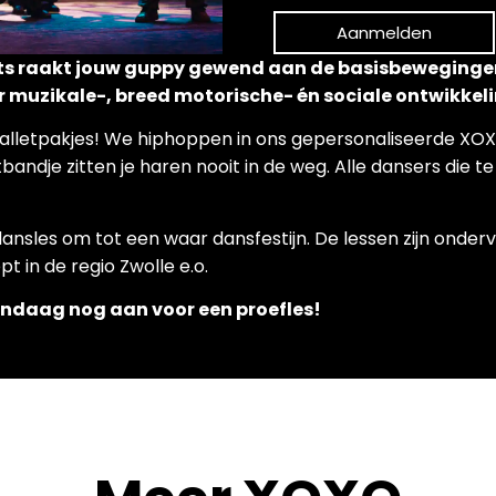
Aanmelden
ts raakt jouw guppy gewend aan de basisbewegingen 
r muzikale-, breed motorische- én sociale ontwikkeli
balletpakjes! We hiphoppen in ons gepersonaliseerde XO
andje zitten je haren nooit in de weg. Alle dansers die t
nsles om tot een waar dansfestijn. De lessen zijn onderve
t in de regio Zwolle e.o.
andaag nog aan voor een proefles!