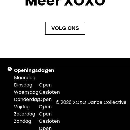
Meer XOXO
VOLG ONS
Openingsdagen
Lorem
Maandag
ipsum
Dinsdag
Open
Woensdag
Gesloten
Donderdag
Open
© 2026 XOXO Dance Collective
Vrijdag
Open
Zaterdag
Open
Zondag
Gesloten
Open