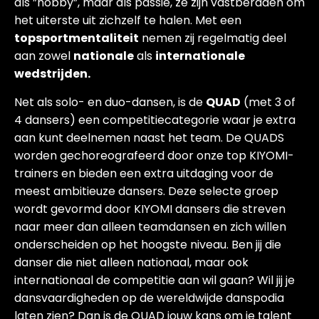
als ”hobby”, maar als passie, ze zijn vastberaden om
het uiterste uit zichzelf te halen. Met een
topsportmentaliteit
nemen zij regelmatig deel
aan zowel
nationale
als
internationale
wedstrijden.
Net als solo- en duo-dansen, is de
QUAD
(met 3 of
4 dansers) een competitiecategorie waar je extra
aan kunt deelnemen naast het team. De QUADS
worden gechoreografeerd door onze top KIYOMI-
trainers en bieden een extra uitdaging voor de
meest ambitieuze dansers. Deze selecte groep
wordt gevormd door KIYOMI dansers die streven
naar meer dan alleen teamdansen en zich willen
onderscheiden op het hoogste niveau. Ben jij die
danser die niet alleen nationaal, maar ook
internationaal de competitie aan wil gaan? Wil jij je
dansvaardigheden op de wereldwijde danspodia
laten zien? Dan is de QUAD jouw kans om je talent